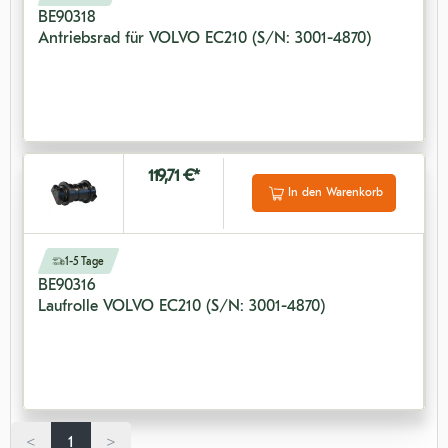
BE90318
Antriebsrad für VOLVO EC210 (S/N: 3001-4870)
119,71 €*
In den Warenkorb
1-5 Tage
BE90316
Laufrolle VOLVO EC210 (S/N: 3001-4870)
<
1
>