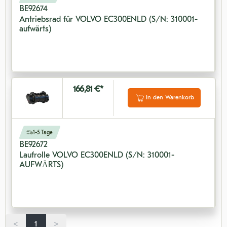
BE92674
Antriebsrad für VOLVO EC300ENLD (S/N: 310001-
aufwärts)
166,81 €*
In den Warenkorb
1-5 Tage
BE92672
Laufrolle VOLVO EC300ENLD (S/N: 310001-
AUFWÄRTS)
<
1
>