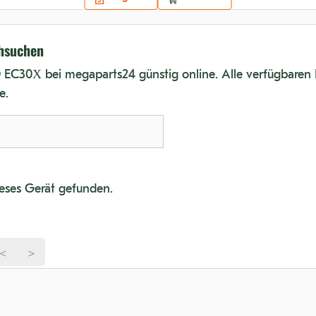
chsuchen
 EC30X bei megaparts24 günstig online. Alle verfügbaren E
e.
dieses Gerät gefunden.
<
>