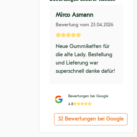
r
Mirco Asmann
om 01.04.2025
Bewertung vom 25.04.2026
tliche Bewertung von 5 von 5 Sternen
Durchschnittliche Bewertung von 5
wieder! Tolle
Neue Gummiketten für
m Telefon,
die alte Lady. Bestellung
e Abwicklung
und Lieferung war
e Lieferung!
superschnell danke dafür!
einen alten
 Teile ab Lager
😀
Bewertungen bei Google
4.8
32 Bewertungen bei Google