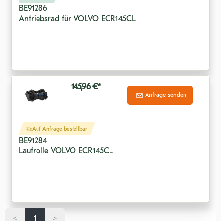
BE91286
Antriebsrad für VOLVO ECR145CL
145,96 €*
Anfrage senden
Auf Anfrage bestellbar
BE91284
Laufrolle VOLVO ECR145CL
<
1
>