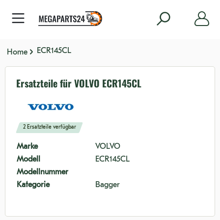
nhalt springen
ECR145CL
Home
Ersatzteile für VOLVO ECR145CL
2 Ersatzteile verfügbar
Marke
VOLVO
Modell
ECR145CL
Modellnummer
Kategorie
Bagger