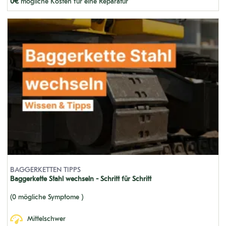
0€
mögliche Kosten für eine Reparatur
SOLAR 220 N-V 1051-UP
DH200 LC
DH130
SOLAR 200 LC
DH170
DX380 LC 5001-5182
DX60R STEEL
DX480 LC 10553-UP
SOLAR 470 LC-V
BAGGERKETTEN TIPPS
SOLAR 225 LC-7
Baggerkette Stahl wechseln - Schritt für Schritt
DX 520 LC 10099-UP
(0 mögliche Symptome )
SOLAR 70-III RUBBER
Mittelschwer