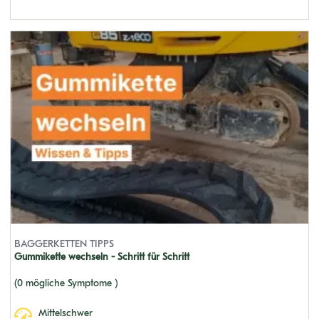
DX400 LC-5
DX255 LC-5
DX350 LC-3
SOLAR 290 LC-V 646-1680
SOLAR 400 LC-III
DH10L
DX225 LC-5 1001-1261
SOLAR10
SOLAR 55V RUBBER
DH04-2
BAGGERKETTEN TIPPS
Gummikette wechseln - Schritt für Schritt
DX180 LC-3
(0 mögliche Symptome )
SOLAR 220 LC-V
DH120
Mittelschwer