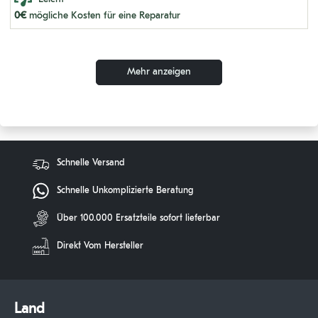
SOLAR 130 LC-V LONG
0€
mögliche Kosten für eine Reparatur
DX30Z
DH280 LC-3
Mehr anzeigen
DX420 LC SERIE 5001-5338
DX300 LC SERIE 5001 - 9130
DX80V STEEL-OEM
DH200
Schnelle Versand
DH10
Schnelle Unkomplizierte Beratung
DH180 LC
Über 100.000 Ersatzteile sofort lieferbar
DX55
Direkt Vom Hersteller
DX235 NLC-5 1128-1154
DX340 LC-3
Land
DH110