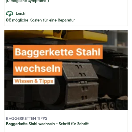
(0 mögliche Symptome )
450E
Leicht
201 LC
0€
mögliche Kosten für eine Reparatur
450C
450B
HC 260
600C
R40
201
K12D
D700C 1-70000
BAGGERKETTEN TIPPS
Baggerkette Stahl wechseln - Schritt für Schritt