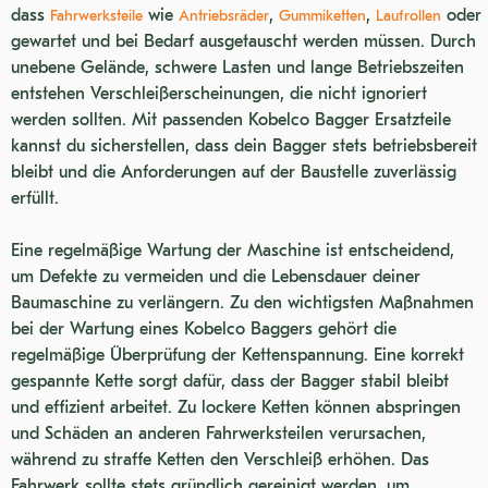
2566-UP)
SK35SR-2 (S/N: PX11 8901-UP)
dass
wie
,
,
oder
Fahrwerksteile
Antriebsräder
Gummiketten
Laufrollen
SK042
gewartet und bei Bedarf ausgetauscht werden müssen. Durch
unebene Gelände, schwere Lasten und lange Betriebszeiten
K909A LC
entstehen Verschleißerscheinungen, die nicht ignoriert
SK480LC DYNAMIC ACERA
werden sollten. Mit passenden Kobelco Bagger Ersatzteile
kannst du sicherstellen, dass dein Bagger stets betriebsbereit
SK50SR-5
bleibt und die Anforderungen auf der Baustelle zuverlässig
SK025-1
erfüllt.
SK025-2
Eine regelmäßige Wartung der Maschine ist entscheidend,
SK30SR
um Defekte zu vermeiden und die Lebensdauer deiner
Baumaschine zu verlängern. Zu den wichtigsten Maßnahmen
K904C
bei der Wartung eines Kobelco Baggers gehört die
K903A
regelmäßige Überprüfung der Kettenspannung. Eine korrekt
gespannte Kette sorgt dafür, dass der Bagger stabil bleibt
SK60SR-1E (S/N: YT02 4001-
und effizient arbeitet. Zu lockere Ketten können abspringen
UP)
SK40SR-3
und Schäden an anderen Fahrwerksteilen verursachen,
während zu straffe Ketten den Verschleiß erhöhen. Das
SK170 MARK IX TIER III
Fahrwerk sollte stets gründlich gereinigt werden, um