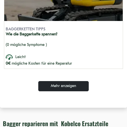
SK60 MARK V
SK024-1
BAGGERKETTEN TIPPS
SK30SR-2
Wie die Baggerkette spannen?
SK045-1
(0 mögliche Symptome )
SK15MSR
Leicht
SK480ME LC
0€
mögliche Kosten für eine Reparatur
SK50UR-2 (S/N: YJ 2501-3328)
SK013-1
Mehr anzeigen
SK400 MARK III
K907C LC
SK100 L
Bagger reparieren mit Kobelco Ersatzteile
SK50UR-2 (S/N: YJ 4001-UP)