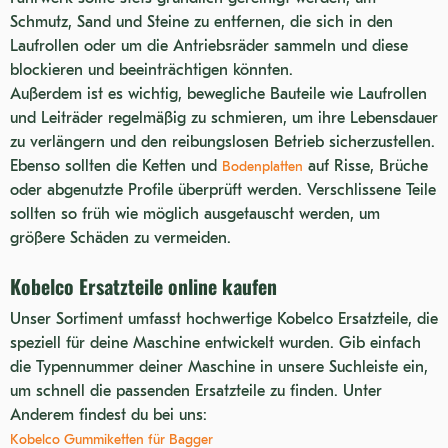
ED150 BR-YL04
Schmutz, Sand und Steine zu entfernen, die sich in den
Laufrollen oder um die Antriebsräder sammeln und diese
SK135SR HD
blockieren und beeinträchtigen könnten.
SK290LC-6E DYNAMIC ACERA
Außerdem ist es wichtig, bewegliche Bauteile wie Laufrollen
und Leiträder regelmäßig zu schmieren, um ihre Lebensdauer
Z13 CRANE
zu verlängern und den reibungslosen Betrieb sicherzustellen.
SK235SR LC-1E
Ebenso sollten die Ketten und
auf Risse, Brüche
Bodenplatten
oder abgenutzte Profile überprüft werden. Verschlissene Teile
SK200LC-6ES DYNAMIC
sollten so früh wie möglich ausgetauscht werden, um
ACERA
größere Schäden zu vermeiden.
Kobelco Ersatzteile online kaufen
Unser Sortiment umfasst hochwertige Kobelco Ersatzteile, die
speziell für deine Maschine entwickelt wurden. Gib einfach
die Typennummer deiner Maschine in unsere Suchleiste ein,
um schnell die passenden Ersatzteile zu finden. Unter
Anderem findest du bei uns:
Kobelco Gummiketten für Bagger