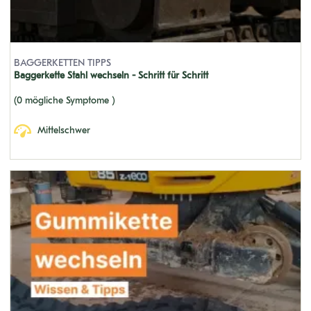
SK014 (S/N: PU 750-UP)
SK120 MARKIII RUBBER
BAGGERKETTEN TIPPS
SK200 MARK V
Baggerkette Stahl wechseln - Schritt für Schritt
SK350LC-9
(0 mögliche Symptome )
SK220LC
Mittelschwer
SK400LC MARK II
SK80MSR-1ES
25 COUPE
SK400 MARK IV
SK015 (S/N: PU 2001-2750)
SK300LC MARK III
SK300 LC 10