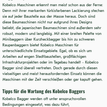
SK220LC MARK IV (S/N: BTW
Kobelco Maschinen erkennt man meist schon aus der Ferne:
Denn mit ihrer markanten türkisfarbenen Lackierung stechen
LLU 1201-1800)
SK170 MARK VIII
sie auf jeder Baustelle aus der Masse heraus. Doch sind
K907 MARK II
diese Baumaschinen nicht nur aufgrund ihres Designs
beliebt, die japanischen Baumaschinen sind außerdem sehr
SK130
robust, modern und langlebig. Mit einer breiten Palette von
SK30UR (S/N: PR 1-1500)
Minibaggern über Kurzheckbagger bis hin zu schweren
Raupenbaggern bietet Kobelco Maschinen für
SK015 (S/N: PU 4301-6000)
unterschiedlichste Einsatzgebiete. Egal, ob es sich um
SK45SR (S/N: PY 7101-UP)
Arbeiten auf engen Stadtbaustellen, großflächigen
Infrastrukturprojekten oder im Tagebau handelt – Kobelco
SK35SR-2
Bagger sind überall vertreten. Doch gerade durch diesen
SK250HD-LC MARK IV
vielseitigen und meist herausfordernden Einsatz können die
Maschinen mit der Zeit verschleißen oder gar kaputt gehen.
SK50-1
Tipps für die Wartung des Kobelco Baggers
K905 LC
K905 LC MARK II (S/N: LP
Kobelco Bagger werden oft unter anspruchsvollen
Bedingungen eingesetzt, was dazu führt,