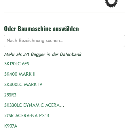
Oder Baumaschine auswählen
Mehr als 371 Bagger in der Datenbank
SK170LC-6ES
SK400 MARK II
SK400LC MARK IV
25SR3
SK330LC DYNAMIC ACERA
H&W
27SR ACERA-NA PX13
K907A