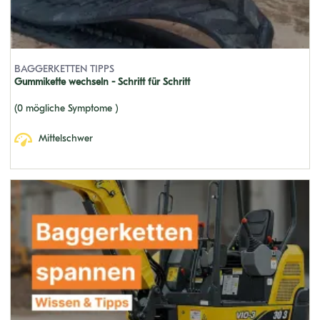
SK80MSR-1E
SK35SR (S/N: PX 5001-6500)
SK210 MARK III
BAGGERKETTEN TIPPS
Gummikette wechseln - Schritt für Schritt
SK270 MARK IV
(0 mögliche Symptome )
SK030-2 (S/N: PW4401-UP)
SK460LC MARK VI
Mittelschwer
K904D LC
35COUPE'
30SR-3
SK042 (OLD TYPE)
Z11 CRANE
SK220LC MARK IV
SK225SR