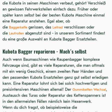
die Kubota in seinen Maschinen verbaut, gehört Verschleiß
KX027
an gewissen Fahrwerksteilen einfach dazu. Früher oder
später kann selbst bei der besten Kubota Maschine einmal
KH027
eine Reparatur anstehen. Egal aber, ob
U15
die
gerissen, das
verschlissen oder
Baggerkette
Leitrad
die
abgenutzt sind - in unserem Sortiment findest
Laufrollen
U17-3A
du eine große Auswahl an Kubota Bagger Ersatzteilen.
KX191
Kubota Bagger reparieren - Mach´s selbst
K013
Auch wenn Baumaschinen wie Raupenbagger komplexe
U35
Fahrzeuge sind, gibt es viele Reparaturen, die man oftmals
U20-1
mit ein wenig Geschick, einem zweiten Paar Händen und
den passenden Kubota Ersatzteilen ganz gut selbst erledigen
KH 36 STEEL
kann. Eine Reparatur lohnt sich bei solch hochwertigen und
KX045
preisintensiven Maschinen allemal! Der
,
Gummiketten Wechsel
Austausch des Turas oder Reparatur des Kettenspanners ist
KX030-4
in den allermeisten Fällen nämlich kein Hexenwerk.
KH 36 RUBBER FIRST TYPE
Wenn du dich fragst, ob beispielsweise die