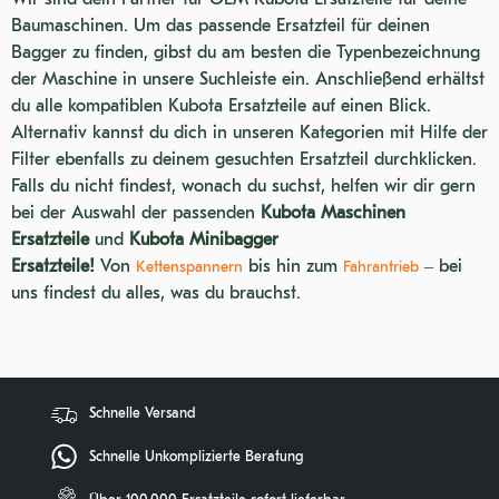
Wir sind dein Partner für OEM Kubota Ersatzteile für deine
KX014
Baumaschinen. Um das passende Ersatzteil für deinen
KH 090
Bagger zu finden, gibst du am besten die Typenbezeichnung
der Maschine in unsere Suchleiste ein. Anschließend erhältst
KX41-2VC
du alle kompatiblen Kubota Ersatzteile auf einen Blick.
Alternativ kannst du dich in unseren Kategorien mit Hilfe der
Filter ebenfalls zu deinem gesuchten Ersatzteil durchklicken.
Falls du nicht findest, wonach du suchst, helfen wir dir gern
bei der Auswahl der passenden
Kubota Maschinen
Ersatzteile
und
Kubota Minibagger
Ersatzteile!
Von
bis hin zum
– bei
Kettenspannern
Fahrantrieb
uns findest du alles, was du brauchst.
Schnelle Versand
Schnelle Unkomplizierte Beratung