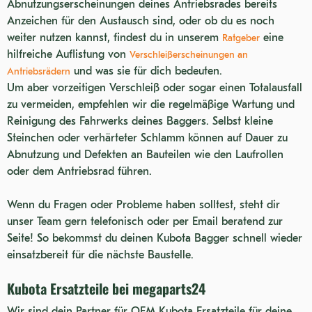
Abnutzungserscheinungen deines Antriebsrades bereits
U17-3
Anzeichen für den Austausch sind, oder ob du es noch
RX502
weiter nutzen kannst, findest du in unserem
eine
Ratgeber
hilfreiche Auflistung von
Verschleißerscheinungen an
KH 51-2
und was sie für dich bedeuten.
Antriebsrädern
KH 030
Um aber vorzeitigen Verschleiß oder sogar einen Totalausfall
zu vermeiden, empfehlen wir die regelmäßige Wartung und
KH 35
Reinigung des Fahrwerks deines Baggers. Selbst kleine
U30
Steinchen oder verhärteter Schlamm können auf Dauer zu
Abnutzung und Defekten an Bauteilen wie den Laufrollen
KC250HR
oder dem Antriebsrad führen.
KX033
Wenn du Fragen oder Probleme haben solltest, steht dir
U10
unser Team gern telefonisch oder per Email beratend zur
KH 026
Seite! So bekommst du deinen Kubota Bagger schnell wieder
einsatzbereit für die nächste Baustelle.
KX060-5
Kubota Ersatzteile bei megaparts24
KX41 HG