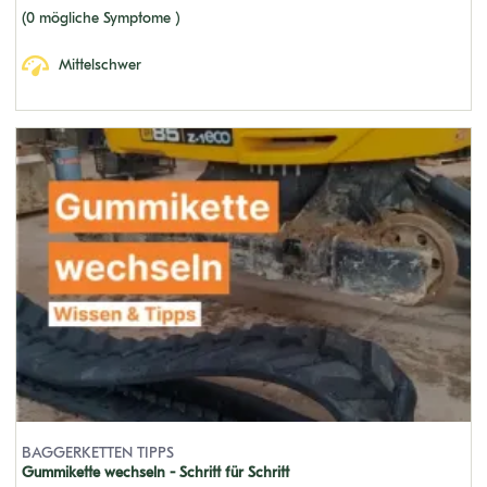
KX161-3
(0 mögliche Symptome )
KX018
Mittelschwer
KX040-4
KX026
KX042-4
KX71-2
U45-3A
KX 037-4
KX080-4
KX36
KX151
KH 71
BAGGERKETTEN TIPPS
Gummikette wechseln - Schritt für Schritt
KH 60