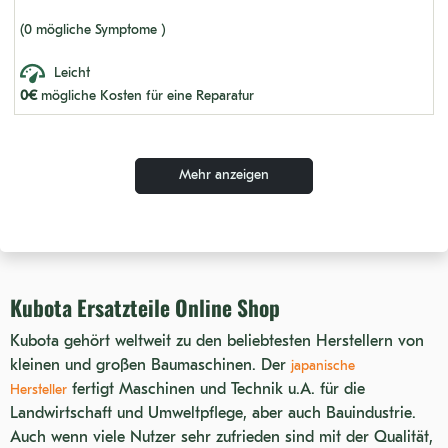
KX36-2
(0 mögliche Symptome )
KX41-3S
Leicht
KH 191
0€
mögliche Kosten für eine Reparatur
KX015-4
KH 36 RUBBER SECOND TYPE
Mehr anzeigen
KX41-2SV
KH 61
KX033-4
Kubota Ersatzteile Online Shop
KX61-2
KX41-2SC
Kubota gehört weltweit zu den beliebtesten Herstellern von
kleinen und großen Baumaschinen. Der
japanische
K008
fertigt Maschinen und Technik u.A. für die
Hersteller
KX41-2V
Landwirtschaft und Umweltpflege, aber auch Bauindustrie.
Auch wenn viele Nutzer sehr zufrieden sind mit der Qualität,
U36-4