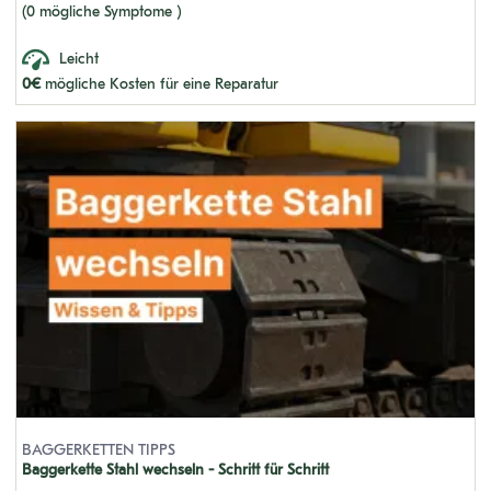
(0 mögliche Symptome )
U55-4
Leicht
U25-3
0€
mögliche Kosten für eine Reparatur
KX121-3
U10-3
KX41-2
KX71-3 GL
U45-3
U35-3
KX61
KX71
KH 66
BAGGERKETTEN TIPPS
U30-3
Baggerkette Stahl wechseln - Schritt für Schritt