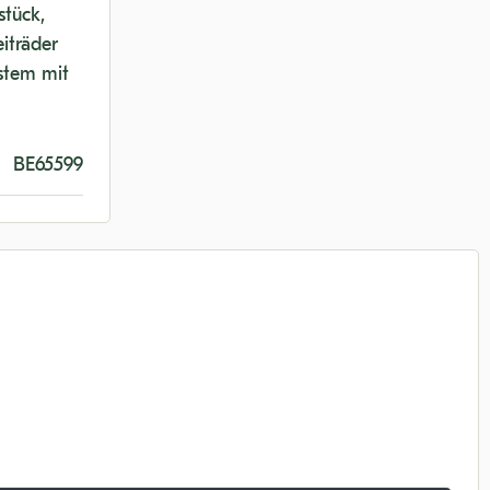
stück,
iträder
ystem mit
BE65599