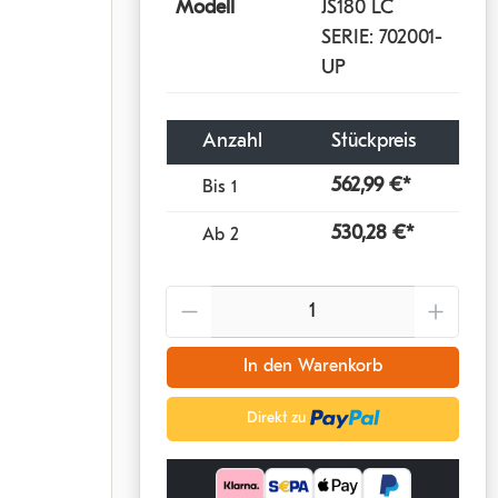
Modell
JS180 LC
SERIE: 702001-
UP
Anzahl
Stückpreis
562,99 €*
Bis
1
530,28 €*
Ab
2
Anzahl
In den Warenkorb
Direkt zu