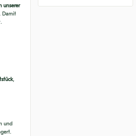
n unserer
. Damit
.
tstück
,
m und
gert.